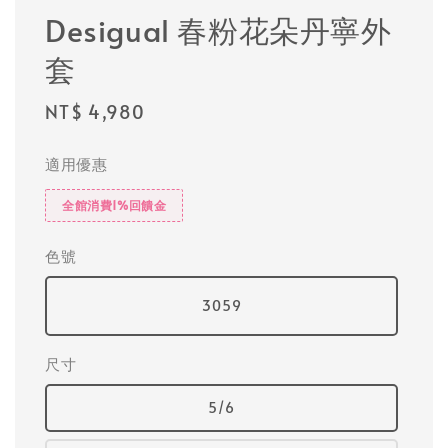
Desigual 春粉花朵丹寧外
套
Regular
NT$ 4,980
price
適用優惠
全館消費1%回饋金
色號
3059
尺寸
5/6