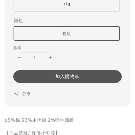
7/8
顏色
粉紅
數量
加入購物車
分享
65%棉 33%木代爾 2%彈性纖維
【商品洗滌/ 保養小叮嚀】