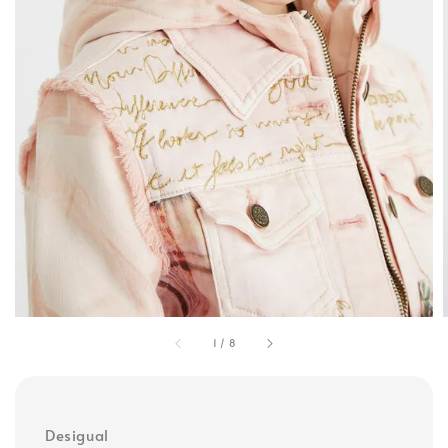
1
/
8
Desigual