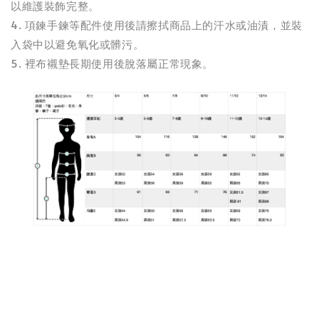
以維護裝飾完整。
4. 項鍊手鍊等配件使用後請擦拭商品上的汗水或油漬，並裝
入袋中以避免氧化或髒污。
5. 裡布襯墊長期使用後脫落屬正常現象。