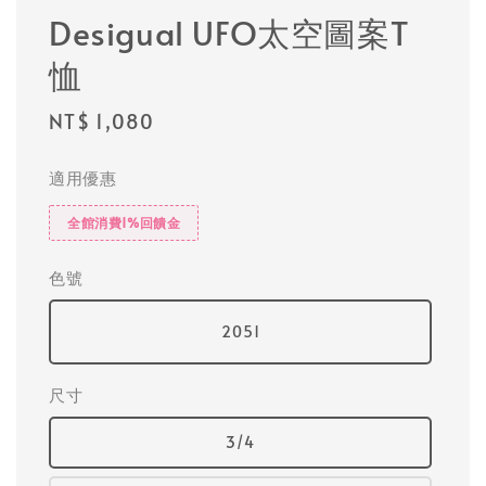
Desigual UFO太空圖案T
恤
Regular
NT$ 1,080
price
適用優惠
全館消費1%回饋金
色號
2051
尺寸
3/4