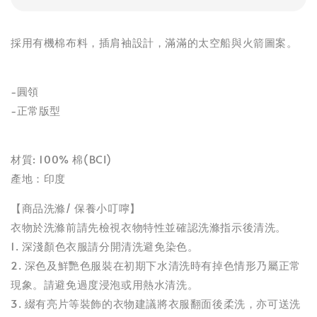
採用有機棉布料，插肩袖設計，滿滿的太空船與火箭圖案。
-圓領
-正常版型
材質: 100% 棉(BCI)
產地：印度
【商品洗滌/ 保養小叮嚀】
衣物於洗滌前請先檢視衣物特性並確認洗滌指示後清洗。
1. 深淺顏色衣服請分開清洗避免染色。
2. 深色及鮮艷色服裝在初期下水清洗時有掉色情形乃屬正常
現象。請避免過度浸泡或用熱水清洗。
3. 綴有亮片等裝飾的衣物建議將衣服翻面後柔洗，亦可送洗