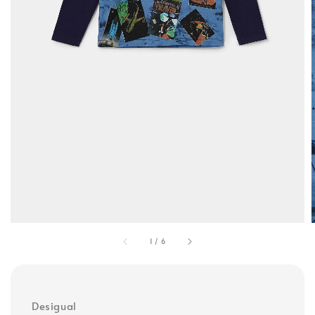
1
/
6
Desigual