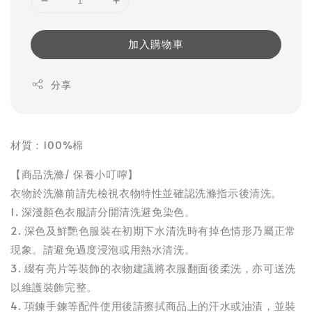
加入購物車
分享
材質：100%棉
【商品洗滌/ 保養小叮嚀】
衣物於洗滌前請先檢視衣物特性並確認洗滌指示後清洗。
1. 深淺顏色衣服請分開清洗避免染色。
2. 深色及鮮艷色服裝在初期下水清洗時有掉色情形乃屬正常
現象。請避免過度浸泡或用熱水清洗。
3. 綴有亮片等裝飾的衣物建議將衣服翻面後柔洗，亦可送洗
以維護裝飾完整。
4. 項鍊手鍊等配件使用後請擦拭商品上的汗水或油漬，並裝