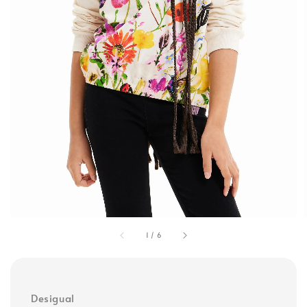
1
/
6
Desigual