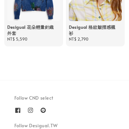
Desigual 花朵輕量針織
Desigual 格紋皺摺感襯
外套
衫
Regular
NT$ 5,590
Regular
NT$ 2,790
price
price
Follow CND select
Follow Desigual.TW