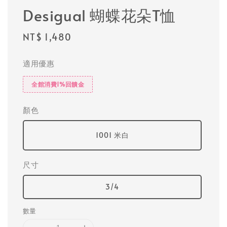
Desigual 蝴蝶花朵T恤
Regular
NT$ 1,480
price
適用優惠
全館消費1%回饋金
顏色
1001 米白
尺寸
3/4
數量