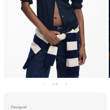
1
/
7
Desigual