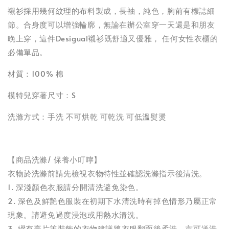
襯衫採用幾何紋理的布料製成，長袖，純色，胸前有標誌細
節。合身度可以增強輪廓，無論在辦公室穿一天還是和朋友
晚上穿，這件Desigual襯衫既舒適又優雅， 任何女性衣櫃的
必備單品。
材質：100% 棉
模特兒穿著尺寸：S
洗滌方式：手洗 不可烘乾 可乾洗 可低溫熨燙
【商品洗滌/ 保養小叮嚀】
衣物於洗滌前請先檢視衣物特性並確認洗滌指示後清洗。
1. 深淺顏色衣服請分開清洗避免染色。
2. 深色及鮮艷色服裝在初期下水清洗時有掉色情形乃屬正常
現象。請避免過度浸泡或用熱水清洗。
3. 綴有亮片等裝飾的衣物建議將衣服翻面後柔洗，亦可送洗