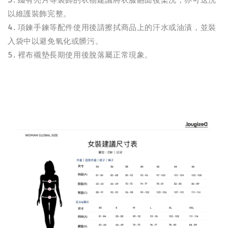
以維護裝飾完整。
4. 項鍊手鍊等配件使用後請擦拭商品上的汗水或油漬，並裝
入袋中以避免氧化或髒污。
5. 裡布襯墊長期使用後脫落屬正常現象。