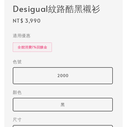
Desigual紋路酷黑襯衫
Regular
NT$ 3,990
price
適用優惠
全館消費1%回饋金
色號
2000
顏色
黑
尺寸