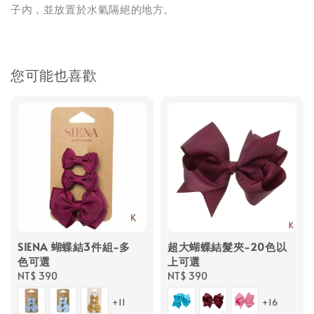
子內，並放置於水氣隔絕的地方。
您可能也喜歡
SIENA 蝴蝶結3件組-多
超大蝴蝶結髮夾-20色以
色可選
上可選
Regular
NT$ 390
Regular
NT$ 390
price
price
+11
+16