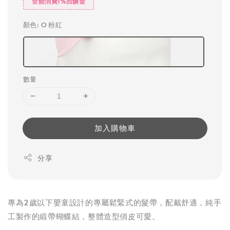
全館消費1%回饋金
顏色
: O 粉紅
數量
加入購物車
分享
專為2歲以下嬰童設計的專屬鬆緊式的髮帶，配戴舒適，純手
工製作的緞帶蝴蝶結，整體造型俏皮可愛。