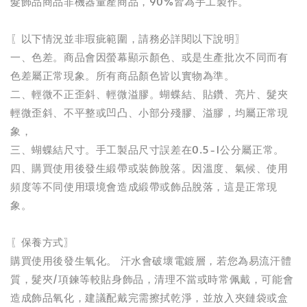
髮飾品商品非機器量產商品，90%皆為手工製作。
〖以下情況並非瑕疵範圍，請務必詳閱以下說明〗
一、色差。商品會因螢幕顯示顏色、或是生產批次不同而有
色差屬正常現象。所有商品顏色皆以實物為準。
二、輕微不正歪斜、輕微溢膠。蝴蝶結、貼鑽、亮片、髮夾
輕微歪斜、不平整或凹凸、小部分殘膠、溢膠，均屬正常現
象，
三、蝴蝶結尺寸。手工製品尺寸誤差在0.5-1公分屬正常。
四、購買使用後發生緞帶或裝飾脫落。因溫度、氣候、使用
頻度等不同使用環境會造成緞帶或飾品脫落，這是正常現
象。
〖保養方式〗
購買使用後發生氧化。 汗水會破壞電鍍層，若您為易流汗體
質，髮夾/項鍊等較貼身飾品，清理不當或時常佩戴，可能會
造成飾品氧化，建議配戴完需擦拭乾淨，並放入夾鏈袋或盒