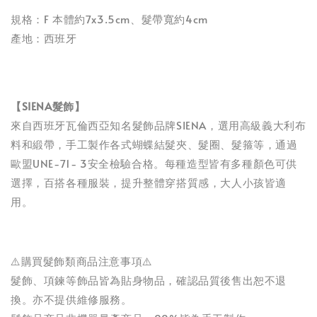
規格：F 本體約7x3.5cm、髮帶寬約4cm
產地：西班牙
【SIENA髮飾】
來自西班牙瓦倫西亞知名髮飾品牌SIENA，選用高級義大利布
料和緞帶，手工製作各式蝴蝶結髮夾、髮圈、髮箍等，通過
歐盟UNE-71- 3安全檢驗合格。每種造型皆有多種顏色可供
選擇，百搭各種服裝，提升整體穿搭質感，大人小孩皆適
用。
⚠️購買髮飾類商品注意事項⚠️
髮飾、項鍊等飾品皆為貼身物品，確認品質後售出恕不退
換。亦不提供維修服務。