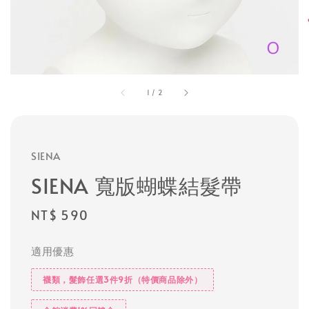
1
/
2
SIENA
SIENA 寬版蝴蝶結髮帶
Regular
NT$ 590
price
適用優惠
襪類，髮飾任選3件9折（特價商品除外）