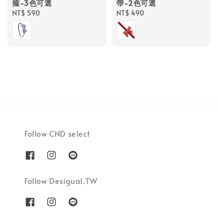
箍-3色可選
帶-2色可選
Regular
NT$ 590
Regular
NT$ 490
price
price
Follow CND select
Follow Desigual.TW