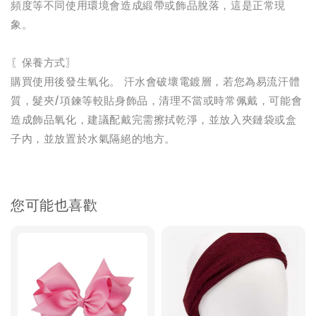
頻度等不同使用環境會造成緞帶或飾品脫落，這是正常現
象。
〖保養方式〗
購買使用後發生氧化。 汗水會破壞電鍍層，若您為易流汗體
質，髮夾/項鍊等較貼身飾品，清理不當或時常佩戴，可能會
造成飾品氧化，建議配戴完需擦拭乾淨，並放入夾鏈袋或盒
子內，並放置於水氣隔絕的地方。
您可能也喜歡