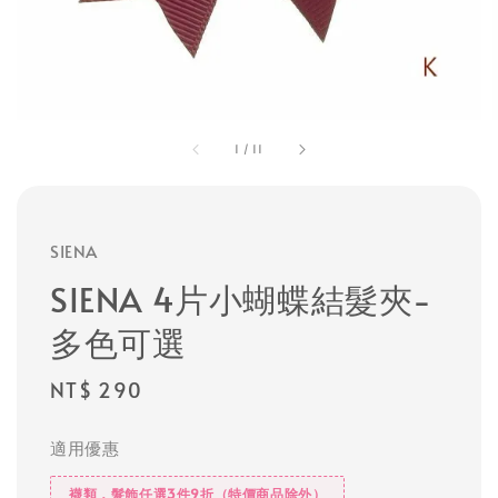
1
/
11
SIENA
SIENA 4片小蝴蝶結髮夾-
多色可選
Regular
NT$ 290
price
適用優惠
襪類，髮飾任選3件9折（特價商品除外）