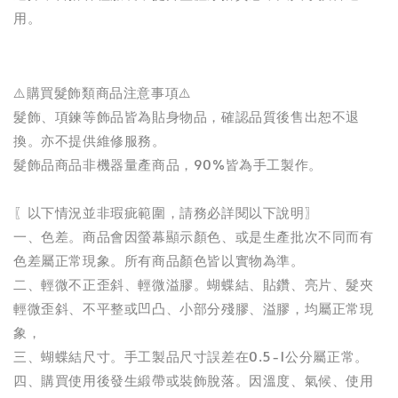
用。
⚠️購買髮飾類商品注意事項⚠️
髮飾、項鍊等飾品皆為貼身物品，確認品質後售出恕不退
換。亦不提供維修服務。
髮飾品商品非機器量產商品，90%皆為手工製作。
〖以下情況並非瑕疵範圍，請務必詳閱以下說明〗
一、色差。商品會因螢幕顯示顏色、或是生產批次不同而有
色差屬正常現象。所有商品顏色皆以實物為準。
二、輕微不正歪斜、輕微溢膠。蝴蝶結、貼鑽、亮片、髮夾
輕微歪斜、不平整或凹凸、小部分殘膠、溢膠，均屬正常現
象，
三、蝴蝶結尺寸。手工製品尺寸誤差在0.5-1公分屬正常。
四、購買使用後發生緞帶或裝飾脫落。因溫度、氣候、使用