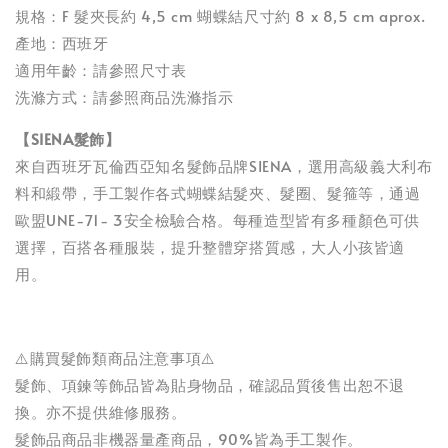
規格：F 髮夾長約 4,5 cm 蝴蝶結尺寸約 8 x 8,5 cm aprox.
產地：西班牙
適用年齡：請參照尺寸表
洗滌方式：請參照商品洗滌指示
【SIENA髮飾】
來自西班牙瓦倫西亞知名髮飾品牌SIENA，選用高級義大利布
料和緞帶，手工製作各式蝴蝶結髮夾、髮圈、髮箍等，通過
歐盟UNE-71- 3安全檢驗合格。每種造型皆有多種顏色可供
選擇，百搭各種服裝，提升整體穿搭質感，大人小孩皆適
用。
⚠️購買髮飾類商品注意事項⚠️
髮飾、項鍊等飾品皆為貼身物品，確認品質後售出恕不退
換。亦不提供維修服務。
髮飾品商品非機器量產商品，90%皆為手工製作。