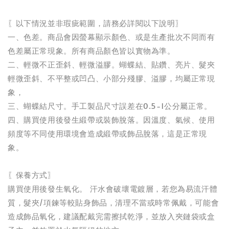
〖以下情況並非瑕疵範圍，請務必詳閱以下說明〗
一、色差。商品會因螢幕顯示顏色、或是生產批次不同而有
色差屬正常現象。所有商品顏色皆以實物為準。
二、輕微不正歪斜、輕微溢膠。蝴蝶結、貼鑽、亮片、髮夾
輕微歪斜、不平整或凹凸、小部分殘膠、溢膠，均屬正常現
象，
三、蝴蝶結尺寸。手工製品尺寸誤差在0.5-1公分屬正常。
四、購買使用後發生緞帶或裝飾脫落。因溫度、氣候、使用
頻度等不同使用環境會造成緞帶或飾品脫落，這是正常現
象。
〖保養方式〗
購買使用後發生氧化。 汗水會破壞電鍍層，若您為易流汗體
質，髮夾/項鍊等較貼身飾品，清理不當或時常佩戴，可能會
造成飾品氧化，建議配戴完需擦拭乾淨，並放入夾鏈袋或盒