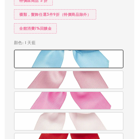
特價區商品 5 折
襪類，髮飾任選3件9折（特價商品除外）
全館消費1%回饋金
顏色
: 1 天藍