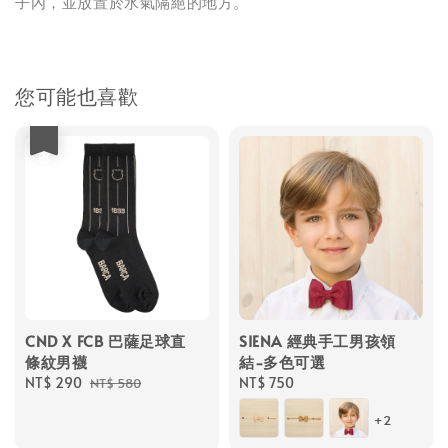
子內，並放置於水氣隔絕的地方。
您可能也喜歡
優惠
CND X FCB 巴薩足球直
SIENA 經典手工男孩領
條紋男襪
結-多色可選
Sale
NT$ 290
Regular
Regular
NT$ 750
NT$ 580
price
price
price
+2