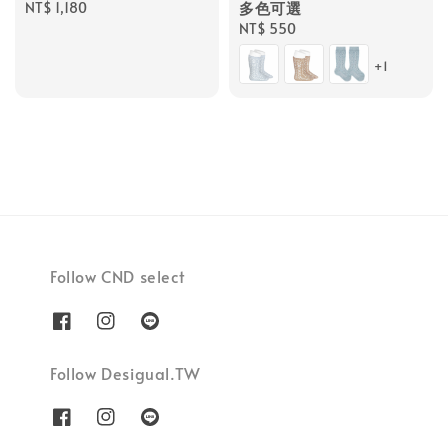
多色可選
Regular
NT$ 1,180
price
Regular
NT$ 550
price
+1
Follow CND select
Follow Desigual.TW