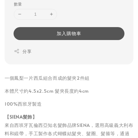
數量
加入購物車
分享
一個鳳梨一片西瓜組合而成的髮夾2件組
本體尺寸約4.5x2.5cm 髮夾長度約4cm
100%西班牙製造
【SIENA髮飾】
來自西班牙瓦倫西亞知名髮飾品牌SIENA，選用高級義大利布
料和緞帶，手工製作各式蝴蝶結髮夾、髮圈、髮箍等，通過