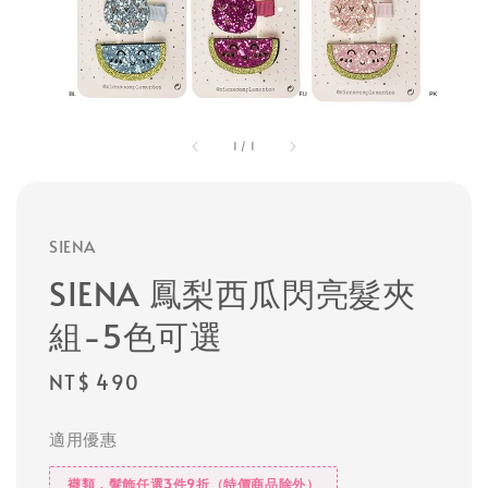
1
/
1
SIENA
SIENA 鳳梨西瓜閃亮髮夾
組-5色可選
Regular
NT$ 490
price
適用優惠
襪類，髮飾任選3件9折（特價商品除外）