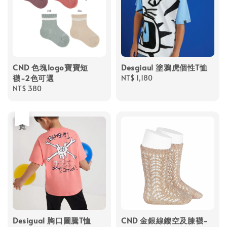
CND 色塊logo寶寶短
Desgiaul 塗鴉虎個性T恤
襪-2色可選
Regular
NT$ 1,180
Regular
NT$ 380
price
price
售完
Desigual 胸口圖騰T恤
CND 金銀線鏤空及膝襪-