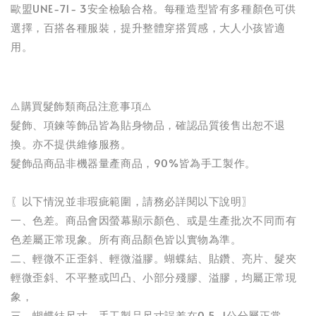
歐盟UNE-71- 3安全檢驗合格。每種造型皆有多種顏色可供
選擇，百搭各種服裝，提升整體穿搭質感，大人小孩皆適
用。
⚠️購買髮飾類商品注意事項⚠️
髮飾、項鍊等飾品皆為貼身物品，確認品質後售出恕不退
換。亦不提供維修服務。
髮飾品商品非機器量產商品，90%皆為手工製作。
〖以下情況並非瑕疵範圍，請務必詳閱以下說明〗
一、色差。商品會因螢幕顯示顏色、或是生產批次不同而有
色差屬正常現象。所有商品顏色皆以實物為準。
二、輕微不正歪斜、輕微溢膠。蝴蝶結、貼鑽、亮片、髮夾
輕微歪斜、不平整或凹凸、小部分殘膠、溢膠，均屬正常現
象，
三、蝴蝶結尺寸。手工製品尺寸誤差在0.5-1公分屬正常。