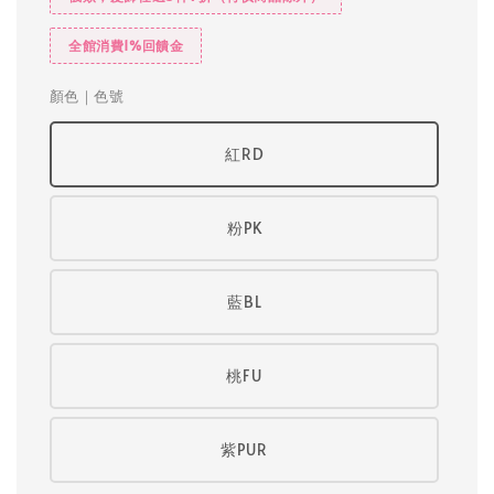
全館消費1%回饋金
顏色｜色號
紅RD
粉PK
藍BL
桃FU
紫PUR